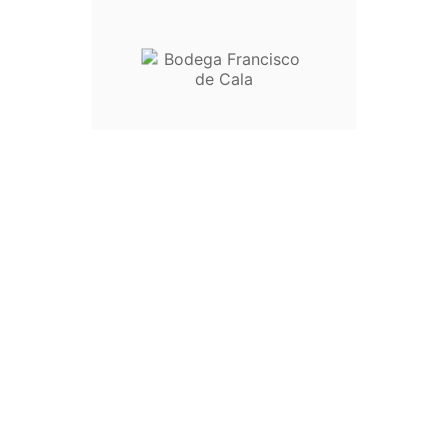
d
Nuestra Empresa
Su cuenta de



